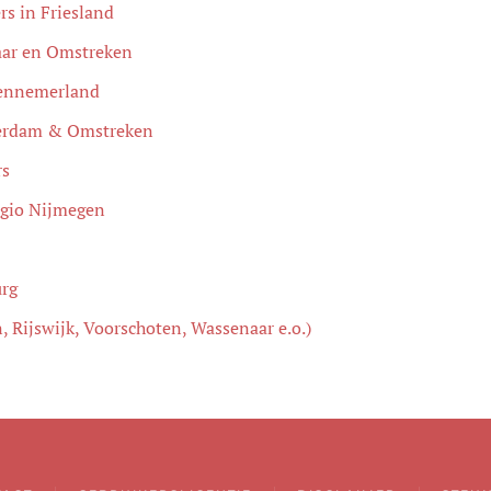
rs in Friesland
maar en Omstreken
 Kennemerland
sterdam & Omstreken
rs
regio Nijmegen
urg
, Rijswijk, Voorschoten, Wassenaar e.o.)